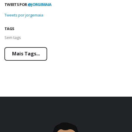
TWEETS POR
@JORGEMAIA
Tweets por jorgemaia
TAGS
Sem tags
Mais Tags...