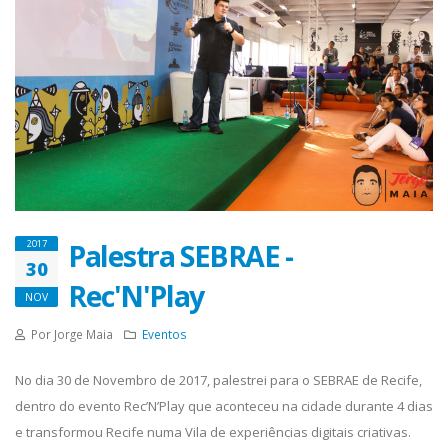
Palestra SEBRAE -
2017
30
Rec'N'Play
NOV
Por Jorge Maia
Eventos
No dia 30 de Novembro de 2017, palestrei para o SEBRAE de Recife,
dentro do evento Rec’N’Play que aconteceu na cidade durante 4 dias
e transformou Recife numa Vila de experiências digitais criativas.