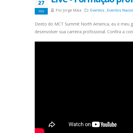
27
Por Jorge Maia
Eventos
,
Eventos Nacio
FEV
Direto do MCT Summit North America, eu e meu g
desenvolver sua carreira profissional. Confira a con