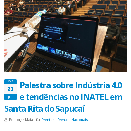
Palestra sobre Indústria 4.0
2019
23
e tendências no INATEL em
JUL
Santa Rita do Sapucaí
Por Jorge Maia
Eventos
,
Eventos Nacionais