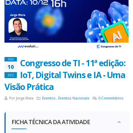
Congresso de TI - 11ª edição:
2024
10
IoT, Digital Twins e IA - Uma
DEZ
Visão Prática
Por Jorge Maia
Eventos
,
Eventos Nacionais
0
Comentários
FICHA TÉCNICA DA ATIVIDADE