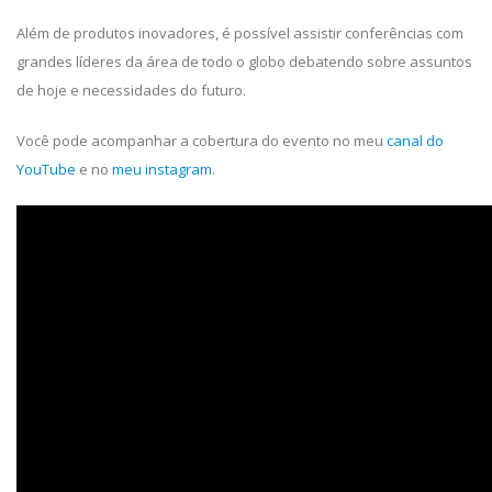
Além de produtos inovadores, é possível assistir conferências com
grandes líderes da área de todo o globo debatendo sobre assuntos
de hoje e necessidades do futuro.
Você pode acompanhar a cobertura do evento no meu
canal do
YouTube
e no
meu instagram
.