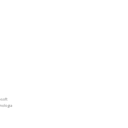
osoft
nologia