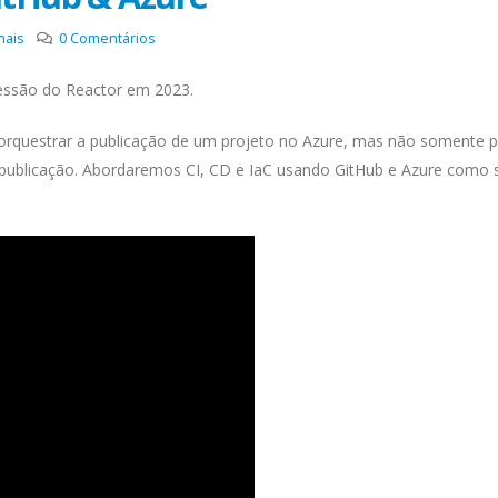
nais
0
Comentários
 sessão do Reactor em 2023.
rquestrar a publicação de um projeto no Azure, mas não somente pu
publicação. Abordaremos CI, CD e IaC usando GitHub e Azure como 