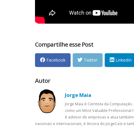
Compartilhe esse Post
Facebook
Twitter
LinkedIn
Autor
Jorge Maia
Jorge Maia é Cientista da Computação,
como um Most Valuable Professional n
é advisor de empresas e atua também 
nacionais e internacionais, é âncora do JorgeCast e t