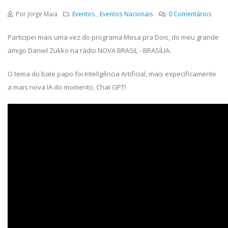
Por Jorge Maia
Eventos
,
Eventos Nacionais
0
Comentários
Participei mais uma vez do programa Mesa pra Dois, do meu grande
amigo Daniel Zukko na rádio NOVA BRASIL - BRASÍLIA.
O tema do bate papo foi Inteligência Artificial, mais expecificamente
a mais nova IA do momento, Chat GPT!