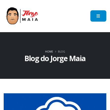
HOME
BLOG
Blog do Jorge Maia