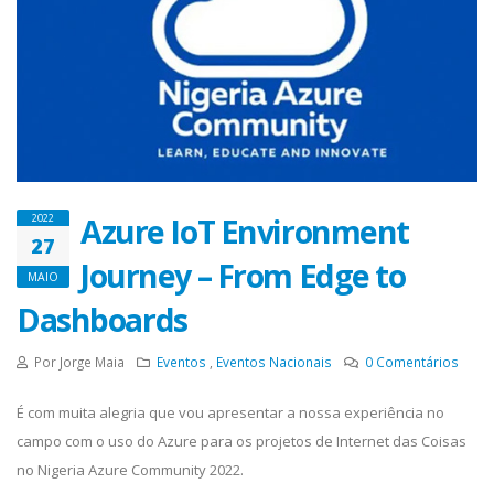
Azure IoT Environment
2022
27
Journey – From Edge to
MAIO
Dashboards
Por Jorge Maia
Eventos
,
Eventos Nacionais
0
Comentários
É com muita alegria que vou apresentar a nossa experiência no
campo com o uso do Azure para os projetos de Internet das Coisas
no Nigeria Azure Community 2022.