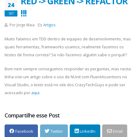
RED -> GREEN -> REFACTOR
24
!!!
SET
Por Jorge Maia
Artigos
Muito falamos em TDD dentro de equipes de desenvolvimento, mas
quais ferramentas, frameworks usamos, realmente fazemos os
testes de forma correta? Se não fazemos alguém sabe o porquê?
Bom nem sempre conseguimos responder as perguntas, mas nesta
linha criei um artigo sobre o uso de NUnit com FluentAssertions no
Visual Studio, o texto está no site dos CrazyTechGuys e pode ser
acessado por
aqui
.
Compartilhe esse Post
Facebook
Twitter
LinkedIn
Email