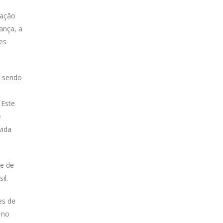
ração
ança, a
es
o sendo
 Este
e
vida
de de
il.
es de
 no