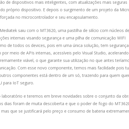
ão de dispositivos mais inteligentes, com atualizações mais seguras
 próprio dispositivo. E depois o surgimento de um projeto da Micr
forçada no microcontrolador e seu encapsulamento.
 Mediatek saiu com o MT3620, uma pastilha de silício com núcleos d
ções internas visando segurança e uma pilha de comunicação WIFI
umo de todos os devices, pois em uma única solução, tem segurança
 por meio de APIs internas, acessíveis pelo Visual Studio, acelerando
emamente viável, o que garante sua utilização no que antes teríam
icação. Com esse novo componente, temos mais facilidade pois t
 outros componentes está dentro de um só, trazendo para quem que
U para IoT seguro.
laboratório e teremos em breve novidades sobre o conjunto da obr
os dias foram de muita descoberta e que o poder de fogo do MT362
 mas que se justificará pelo preço e consumo de bateria extremame