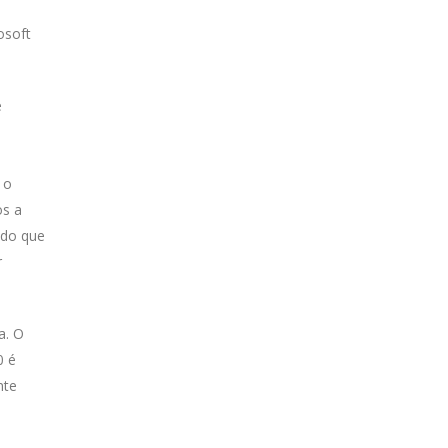
osoft
e
 o
os a
udo que
r
a. O
0 é
nte