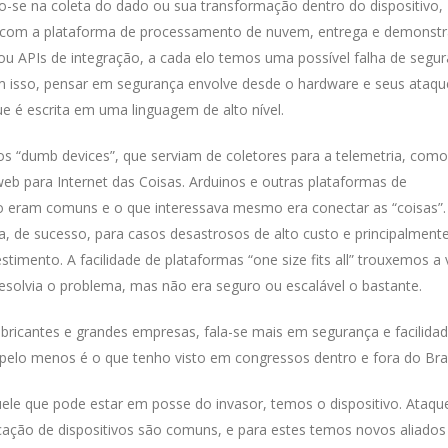
o-se na coleta do dado ou sua transformação dentro do dispositivo,
o com a plataforma de processamento de nuvem, entrega e demonst
u APIs de integração, a cada elo temos uma possível falha de segur
 isso, pensar em segurança envolve desde o hardware e seus ataqu
ue é escrita em uma linguagem de alto nível.
os “dumb devices”, que serviam de coletores para a telemetria, com
web para Internet das Coisas. Arduinos e outras plataformas de
o eram comuns e o que interessava mesmo era conectar as “coisas”.
, de sucesso, para casos desastrosos de alto custo e principalment
imento. A facilidade de plataformas “one size fits all” trouxemos a 
resolvia o problema, mas não era seguro ou escalável o bastante.
icantes e grandes empresas, fala-se mais em segurança e facilida
 pelo menos é o que tenho visto em congressos dentro e fora do Bras
ele que pode estar em posse do invasor, temos o dispositivo. Ataqu
cação de dispositivos são comuns, e para estes temos novos aliados