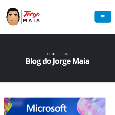
HOME
BLOG
Blog do Jorge Maia