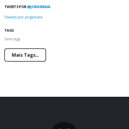
TWEETS POR
@JORGEMAIA
Tweets por jorgemaia
TAGS
Sem tags
Mais Tags...