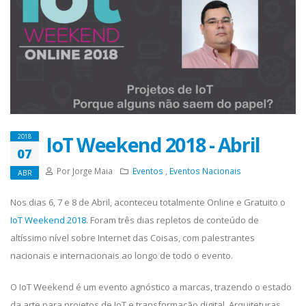
IoT Weekend 2018 - Abril
2018
07
Por Jorge Maia
Eventos
,
Eventos Nacionais
ABR
Nos dias 6, 7 e 8 de Abril, aconteceu totalmente Online e Gratuito o
IoT Weekend 2018
. Foram três dias repletos de conteúdo de
altíssimo nível sobre Internet das Coisas, com palestrantes
nacionais e internacionais ao longo de todo o evento.
O IoT Weekend é um evento agnóstico a marcas, trazendo o estado
da arte para projetos de IoT e transformação digital. Arquiteturas,