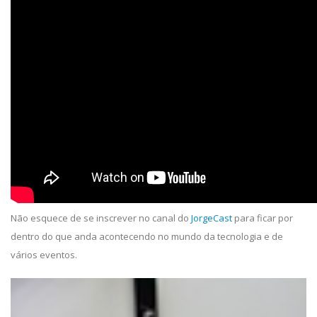
Não esquece de se inscrever no canal do
JorgeCast
para ficar por
dentro do que anda acontecendo no mundo da tecnologia e de
vários eventos.