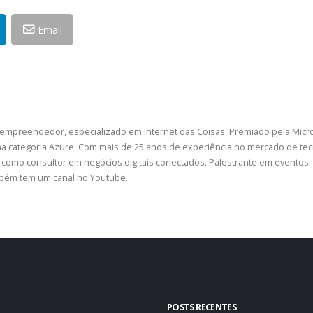
Email
 empreendedor, especializado em Internet das Coisas. Premiado pela Micr
a categoria Azure. Com mais de 25 anos de experiência no mercado de tec
como consultor em negócios digitais conectados. Palestrante em eventos
ambém tem um canal no Youtube.
POSTS RECENTES