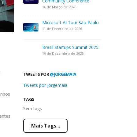
Community Conference
16 de Março de 2026
Microsoft AI Tour São Paulo
11 de Fevereiro de 2026
Brasil Startups Summit 2025
19 de Dezembro de 2025
s
TWEETS POR
@JORGEMAIA
Tweets por jorgemaia
anhos
TAGS
Sem tags
entes
Mais Tags...