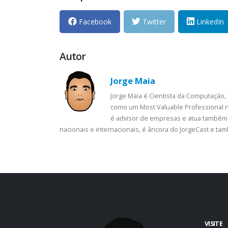
Facebook
Twitter
LinkedIn
Autor
Jorge Maia
Jorge Maia é Cientista da Computação,
como um Most Valuable Professional n
é advisor de empresas e atua também 
nacionais e internacionais, é âncora do JorgeCast e t
VISITE