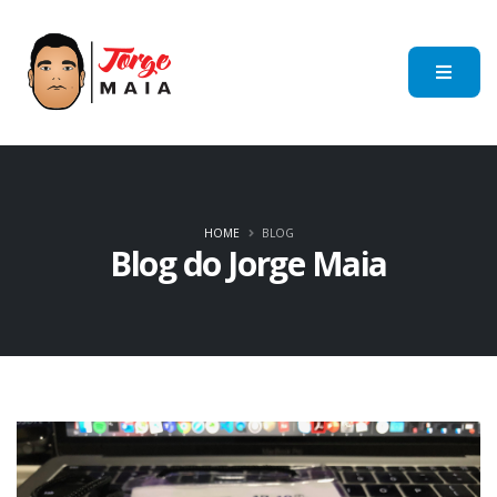
HOME
BLOG
Blog do Jorge Maia