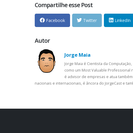
Compartilhe esse Post
Facebook
Twitter
LinkedIn
Autor
Jorge Maia
Jorge Maia é Cientista da Computação,
como um Most Valuable Professional n
é advisor de empresas e atua também 
nacionais e internacionais, é âncora do JorgeCast e t