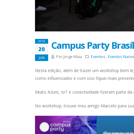
Campus Party Brasíl
2019
20
Por Jorge Maia
Eventos
,
Eventos Nacio
JUN
Nesta edição, além de trazer um workshop bem leg
como influenciador e com isso fiquei mais presen
Muito Azure, IoT e conectividade fizeram parte da
No workshop, trouxe meu amigo Marcelo para sua 