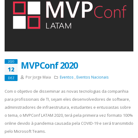
MVPConf 2020
2020
12
Por Jorge Maia
Eventos
,
Eventos Nacionais
DEZ
Com o objetivo de disseminar as novas tecnologias da companhia
para profissionais de TI, sejam eles desenvolvedores de software,
administradores de infraestrutura, estudantes e entusiastas sobre
o tema, o MVPConf LATAM 2020, terá pela primeira vez formato 100%
online devido à pandemia causada pela COVID-19 e será transmitido
pelo Microsoft Teams.