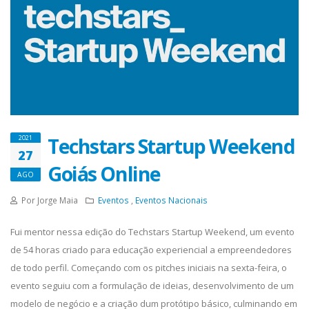
Techstars Startup Weekend
2021
27
Goiás Online
AGO
Por Jorge Maia
Eventos
,
Eventos Nacionais
Fui mentor nessa edição do Techstars Startup Weekend, um evento
de 54 horas criado para educação experiencial a empreendedores
de todo perfil. Começando com os pitches iniciais na sexta-feira, o
evento seguiu com a formulação de ideias, desenvolvimento de um
modelo de negócio e a criação dum protótipo básico, culminando em