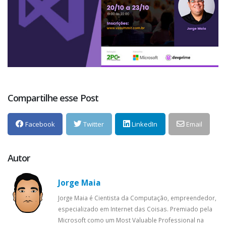
Compartilhe esse Post
Facebook
Twitter
LinkedIn
Email
Autor
Jorge Maia
Jorge Maia é Cientista da Computação, empreendedor,
especializado em Internet das Coisas. Premiado pela
Microsoft como um Most Valuable Professional na