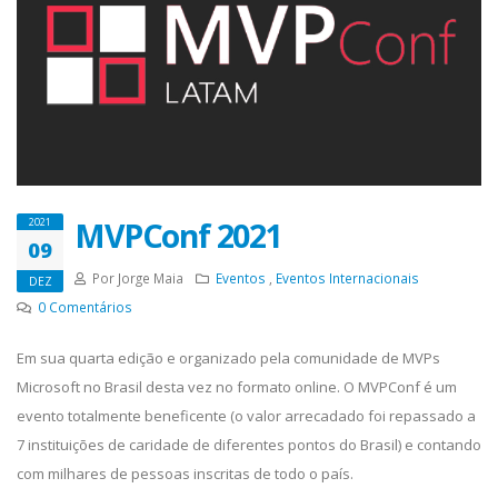
MVPConf 2021
2021
09
Por Jorge Maia
Eventos
,
Eventos Internacionais
DEZ
0
Comentários
Em sua quarta edição e organizado pela comunidade de MVPs
Microsoft no Brasil desta vez no formato online. O MVPConf é um
evento totalmente beneficente (o valor arrecadado foi repassado a
7 instituições de caridade de diferentes pontos do Brasil) e contando
com milhares de pessoas inscritas de todo o país.