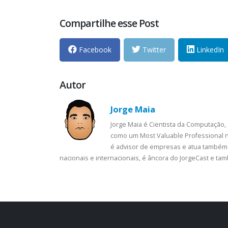
Compartilhe esse Post
Facebook
Twitter
LinkedIn
Autor
Jorge Maia
Jorge Maia é Cientista da Computação,
como um Most Valuable Professional n
é advisor de empresas e atua também 
nacionais e internacionais, é âncora do JorgeCast e t