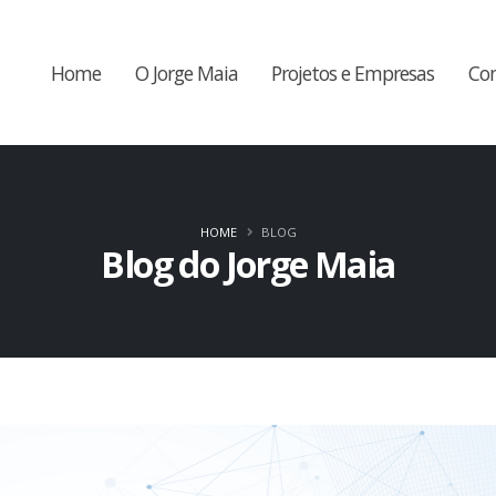
Home
O Jorge Maia
Projetos e Empresas
Co
HOME
BLOG
Blog do Jorge Maia