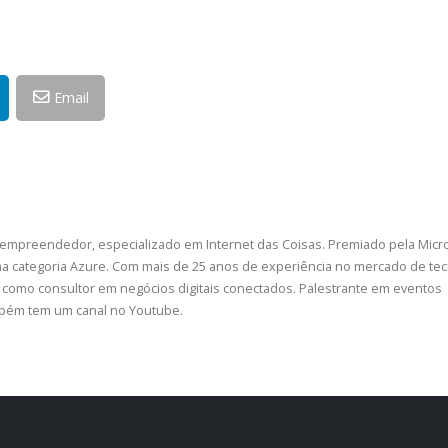
Email
 empreendedor, especializado em Internet das Coisas. Premiado pela Micr
a categoria Azure. Com mais de 25 anos de experiência no mercado de tec
como consultor em negócios digitais conectados. Palestrante em eventos
ambém tem um canal no Youtube.