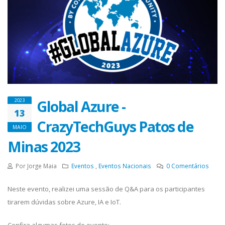
Global Azure -
2023
13
CrazyTechGuys Patos de
MAIO
Minas 2023
Por Jorge Maia
Eventos
,
Eventos Nacionais
0
Comentários
Neste evento, realizei uma sessão de Q&A para os participantes
tirarem dúvidas sobre Azure, IA e IoT.