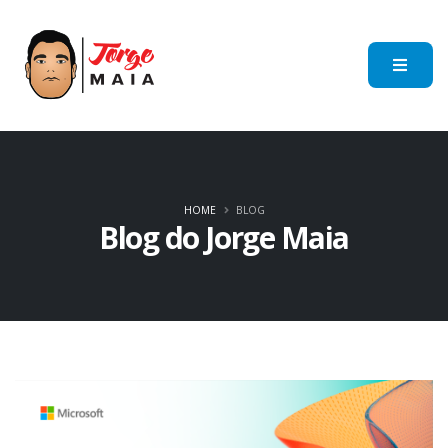
HOME
BLOG
Blog do Jorge Maia