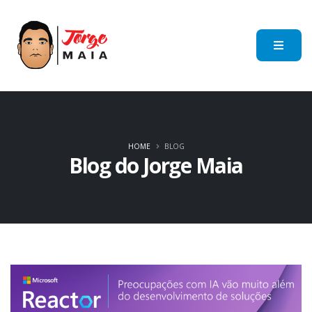
HOME
BLOG
Blog do Jorge Maia