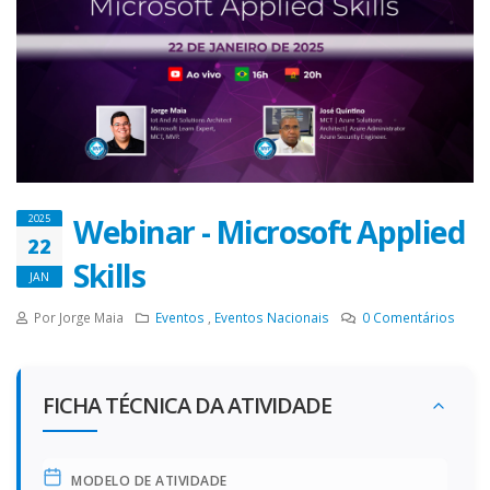
Webinar - Microsoft Applied
2025
22
Skills
JAN
Por Jorge Maia
Eventos
,
Eventos Nacionais
0
Comentários
FICHA TÉCNICA DA ATIVIDADE
MODELO DE ATIVIDADE